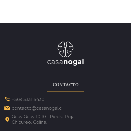
CONTACTO
+569 5331 5430
contacto@casanogal.cl
Guay Guay 10.101, Piedra Roja
Chicureo, Colina.