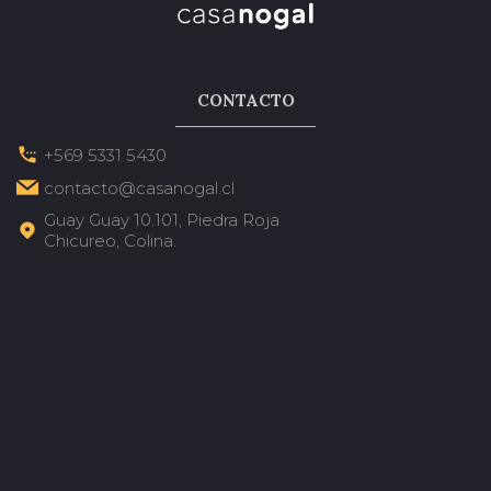
CONTACTO
+569 5331 5430
contacto@casanogal.cl
Guay Guay 10.101, Piedra Roja
Chicureo, Colina.