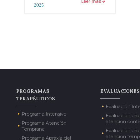
Leer más
2025
PROGRAMAS
EVALUACIONES
TERAPÉUTICOS
Evaluación Inte
Programa Intensivo
Evaluación pr
atención conti
Programa Atención
Temprana
Evaluación pr
atención temp
Programa Apraxia del