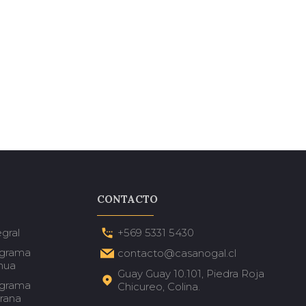
CONTACTO
gral
+569 5331 5430
ograma
contacto@casanogal.cl
nua
Guay Guay 10.101, Piedra Roja
ograma
Chicureo, Colina.
rana